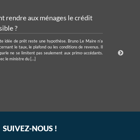
t rendre aux ménages le crédit
Crédit
ible ?
déçoit
tte idée de prêt reste une hypothèse. Bruno Le Maire n’a
Reaction
cernant le taux, le plafond ou les conditions de revenus. Il
frustrati
 parle ne se limitent pas seulement aux primo-accédants.
« incompr
ec le ministre du […]
correcteme
L’Autorité
Lire l’art
SUIVEZ-NOUS !