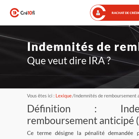
Skip
to
RACHAT DE CRÉD
content
Indemnités de remb
Que veut dire IRA ?
Vous êtes ici :
Lexique
Indemnités de remboursement an
Définition : Ind
remboursement anticipé (
Ce terme désigne la pénalité demandée 