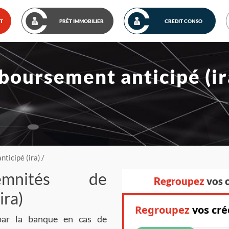
IT
PRÊT IMMOBILIER
CRÉDIT CONSO
oursement anticipé (ir
ticipé (ira)
emnités de
Regroupez
vos c
ira)
par la banque en cas de