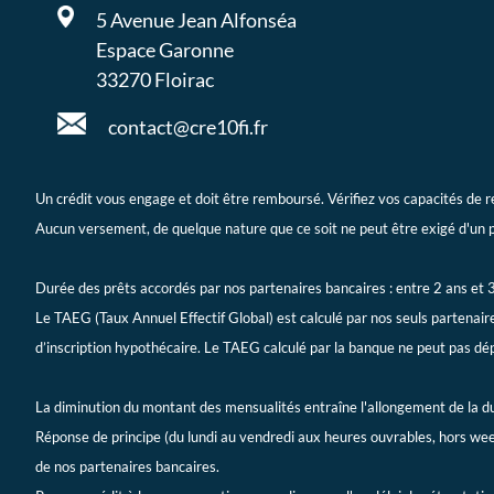
5 Avenue Jean Alfonséa
Espace Garonne
33270 Floirac
contact@cre10fi.fr
Un crédit vous engage et doit être remboursé. Vérifiez vos capacités d
Aucun versement, de quelque nature que ce soit ne peut être exigé d'un par
Durée des prêts accordés par nos partenaires bancaires : entre 2 ans et 
Le TAEG (Taux Annuel Effectif Global) est calculé par nos seuls partenaire
d’inscription hypothécaire. Le TAEG calculé par la banque ne peut pas dé
La diminution du montant des mensualités entraîne l'allongement de la du
Réponse de principe (du lundi au vendredi aux heures ouvrables, hors wee
de nos partenaires bancaires.